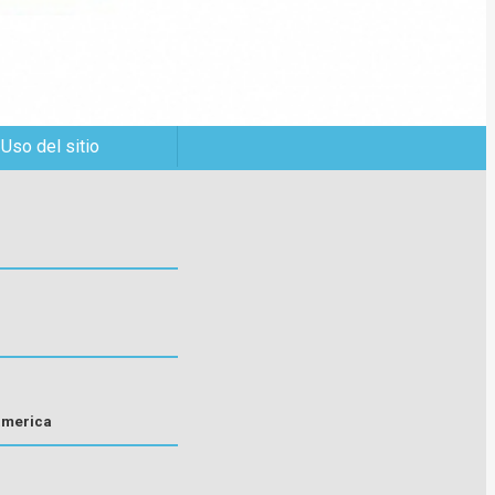
 Uso del sitio
america