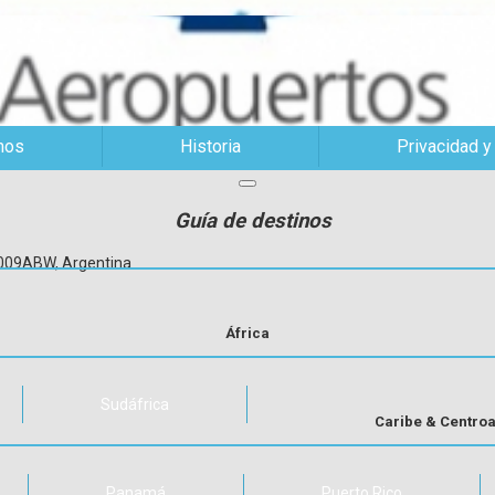
mos
Historia
Privacidad y
Guía de destinos
C1009ABW, Argentina
África
Sudáfrica
Caribe & Centro
Panamá
Puerto Rico