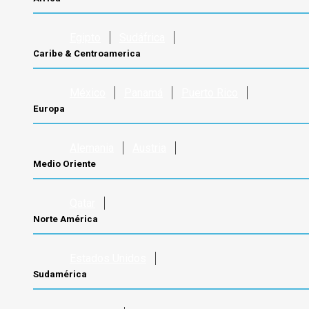
Egipto
Sudáfrica
Caribe & Centroamerica
México
Panamá
Puerto Rico
Europa
Alemania
Austria
Medio Oriente
Qatar
Norte América
Estados Unidos
Sudamérica