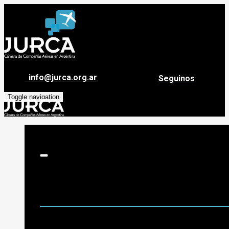
info@jurca.org.ar
Seguinos
Toggle navigation
Sobre Jurca
Quiénes Somos
Historia
Guía de destinos
Org. de Administración y Asesoramiento
Nómina de Compañías Asociadas