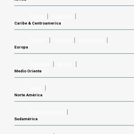
Egipto
Sudáfrica
Caribe & Centroamerica
México
Panamá
Puerto Rico
Europa
Alemania
Austria
Medio Oriente
Qatar
Norte América
Estados Unidos
Sudamérica