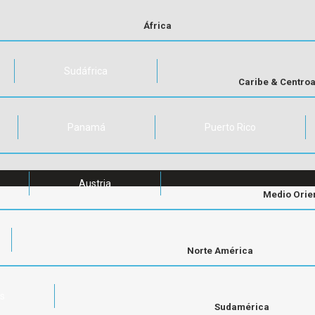
África
Sudáfrica
Caribe & Centro
Panamá
Puerto Rico
Austria
Medio Orie
Norte América
os
Sudamérica