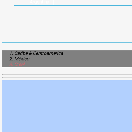
Argentina
Caribe & Centroamerica
México
Creel