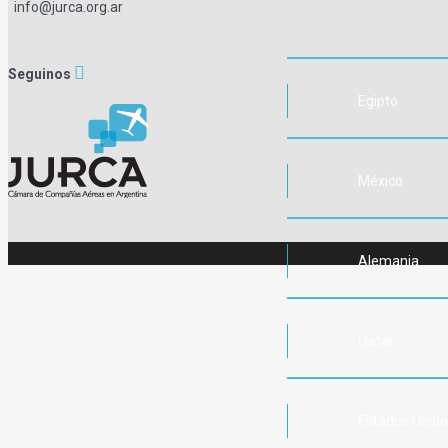
info@jurca.org.ar
Seguinos
Egipto
México
Alemania
Qatar
Estados Unid