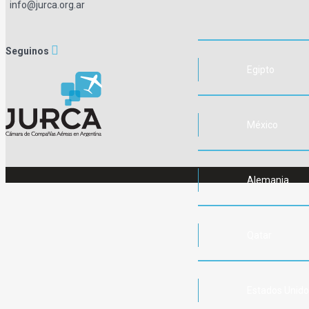
info@jurca.org.ar
Seguinos
Egipto
México
Alemania
Qatar
Estados Unid