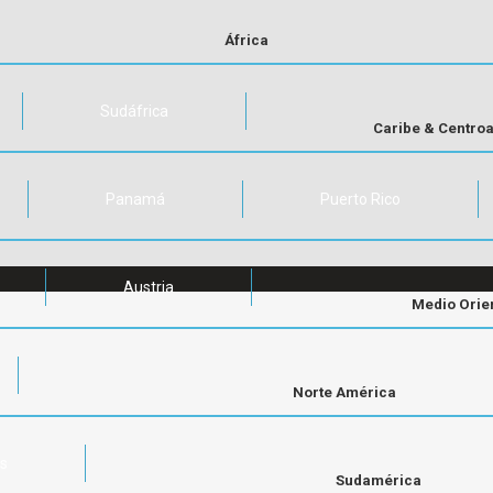
África
Sudáfrica
Caribe & Centro
Panamá
Puerto Rico
Austria
Medio Orie
Norte América
os
Sudamérica