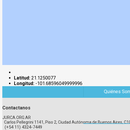
Latitud:
21.1250077
Longitud:
-101.68596049999996
Quiénes So
Contactanos
JURCA.ORG.AR
Carlos Pellegrini 1141, Piso 2, Ciudad Autónoma de Buenos Aires, 
(+54 11) 4324-7449