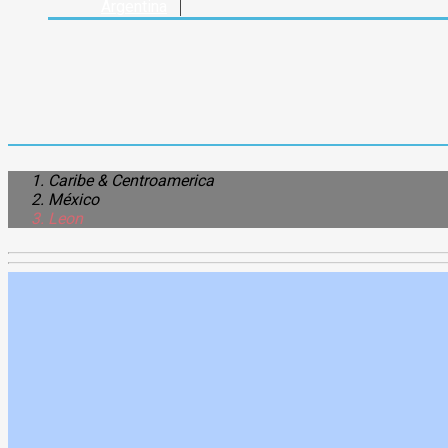
Argentina
Caribe & Centroamerica
México
Leon