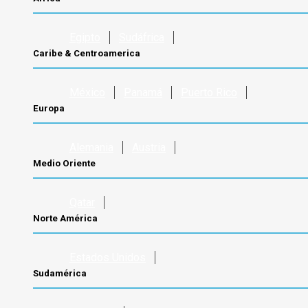
Egipto
Sudáfrica
Caribe & Centroamerica
México
Panamá
Puerto Rico
Europa
Alemania
Austria
Medio Oriente
Qatar
Norte América
Estados Unidos
Sudamérica