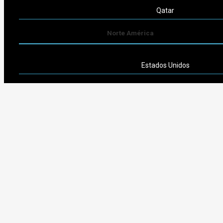
Qatar
Norte América
Estados Unidos
Sudamérica
Argentina