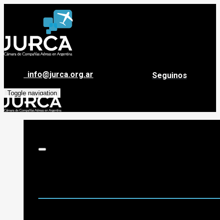
info@jurca.org.ar
Seguinos
Toggle navigation
Sobre Jurca
Quiénes Somos
Historia
Guía de destinos
Org. de Administración y Asesoramiento
Nómina de Compañías Asociadas