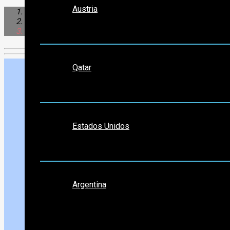
Austria
Caribe & Centroamerica
México
Chetumal
Medio Oriente
Qatar
Norte América
Estados Unidos
Sudamérica
Argentina