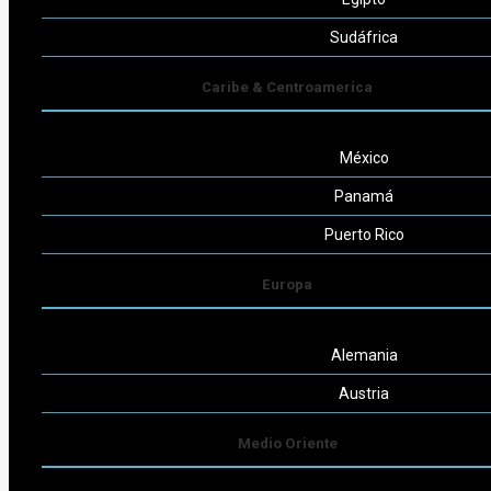
Seguinos
Sudáfrica
Caribe & Centroamerica
México
Powered by
Consult-ar
Panamá
Puerto Rico
Europa
Alemania
Austria
Medio Oriente