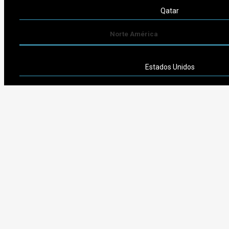
Qatar
Norte América
Estados Unidos
Sudamérica
Argentina