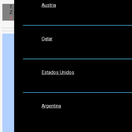
Austria
Sudamérica
Argentina
Tres Arroyos
Medio Oriente
Qatar
Norte América
Estados Unidos
Sudamérica
Argentina