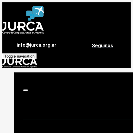
info@jurca.org.ar
Seguinos
Toggle navigation
Sobre Jurca
Quiénes Somos
Historia
Guía de destinos
Org. de Administración y Asesoramiento
Nómina de Compañías Asociadas