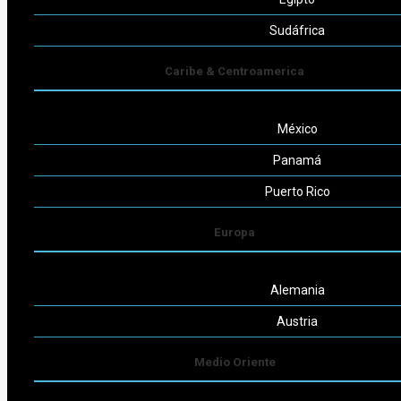
Seguinos
Sudáfrica
Caribe & Centroamerica
México
Powered by
Consult-ar
Panamá
Puerto Rico
Europa
Alemania
Austria
Medio Oriente