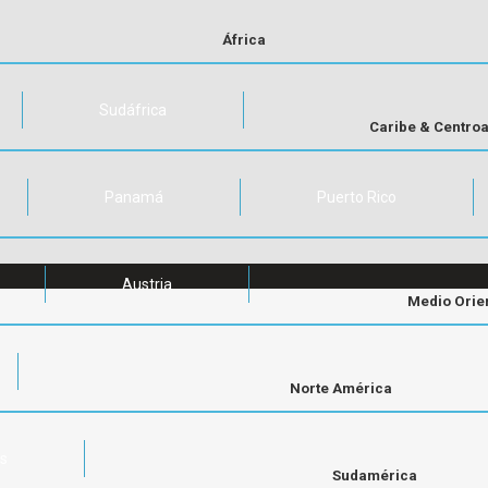
África
Sudáfrica
Caribe & Centro
Panamá
Puerto Rico
Austria
Medio Orie
Norte América
os
Sudamérica