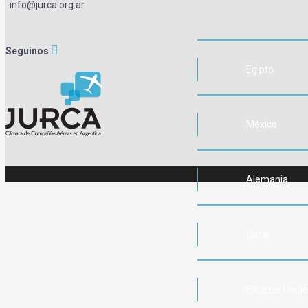
info@jurca.org.ar
Seguinos
Egipto
México
Alemania
Qatar
Estados Unid