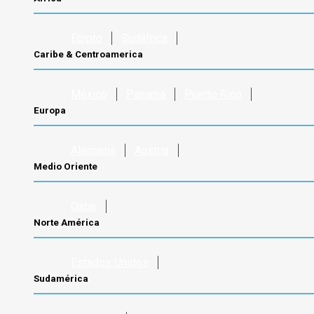
Egipto
Sudáfrica
Caribe & Centroamerica
México
Panamá
Puerto Rico
Europa
Alemania
Austria
Medio Oriente
Qatar
Norte América
Estados Unidos
Sudamérica