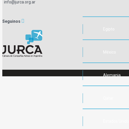
info@jurca.org.ar
Seguinos
Egipto
México
Alemania
Qatar
Estados Unid