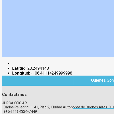
Latitud:
23.2494148
Longitud:
-106.41114249999998
Quiénes So
Contactanos
JURCA.ORG.AR
Carlos Pellegrini 1141, Piso 2, Ciudad Autónoma de Buenos Aires, 
(+54 11) 4324-7449