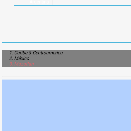
Argentina
Caribe & Centroamerica
México
Mazatlan