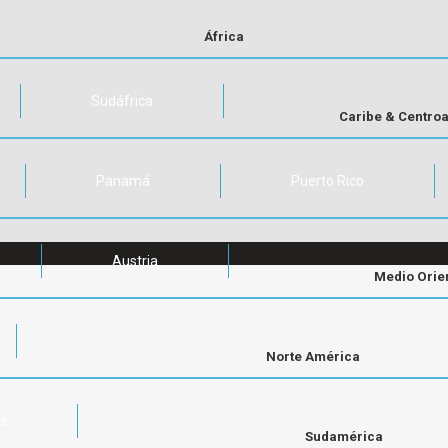
África
Sudáfrica
Caribe & Centro
Panamá
Puerto Rico
Austria
Medio Orie
Norte América
os
Sudamérica