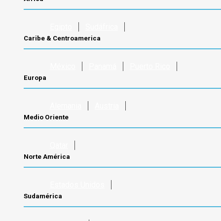
Egipto
Sudáfrica
Caribe & Centroamerica
México
Panamá
Puerto Rico
Europa
Alemania
Austria
Medio Oriente
Qatar
Norte América
Estados Unidos
Sudamérica