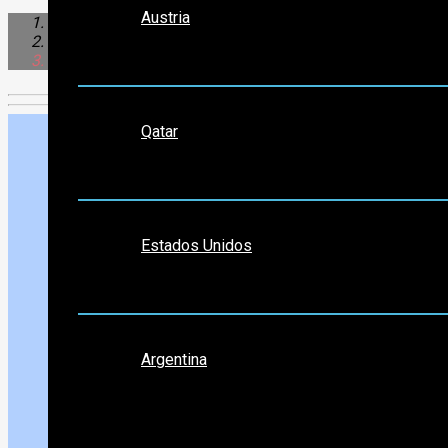
Austria
Norte América
Estados Unidos
Hollywood
Medio Oriente
Qatar
Norte América
Estados Unidos
Sudamérica
Argentina