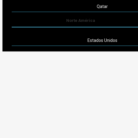
Qatar
Norte América
Estados Unidos
Sudamérica
Argentina