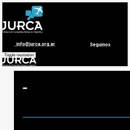
info@jurca.org.ar
Seguinos
Toggle navigation
Sobre Jurca
Quiénes Somos
Historia
Guía de destinos
Org. de Administración y Asesoramiento
Nómina de Compañías Asociadas