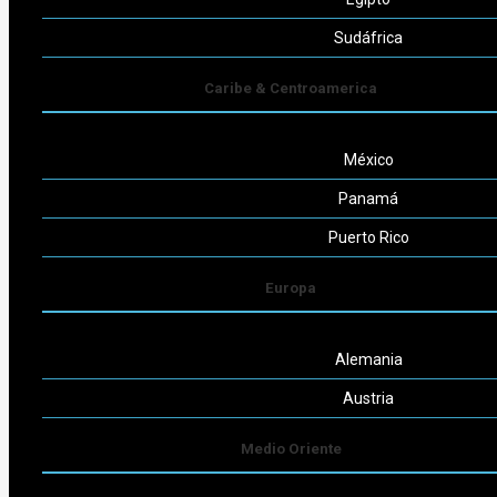
Seguinos
Sudáfrica
Caribe & Centroamerica
México
Powered by
Consult-ar
Panamá
Puerto Rico
Europa
Alemania
Austria
Medio Oriente