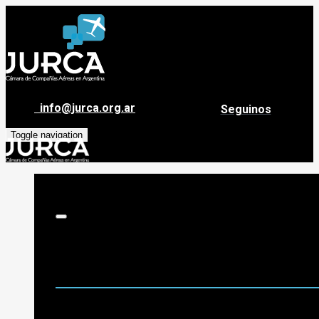
info@jurca.org.ar
Seguinos
Toggle navigation
Sobre Jurca
Quiénes Somos
Historia
Guía de destinos
Org. de Administración y Asesoramiento
Nómina de Compañías Asociadas