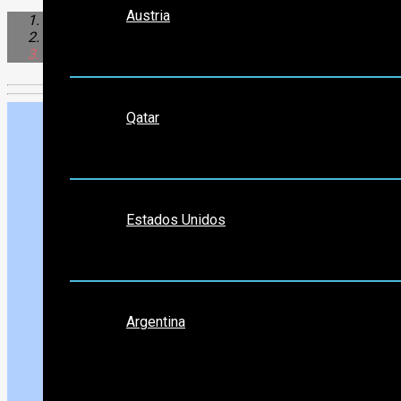
Austria
Sudamérica
Argentina
Mar de Ajo
Medio Oriente
Qatar
Norte América
Estados Unidos
Sudamérica
Argentina