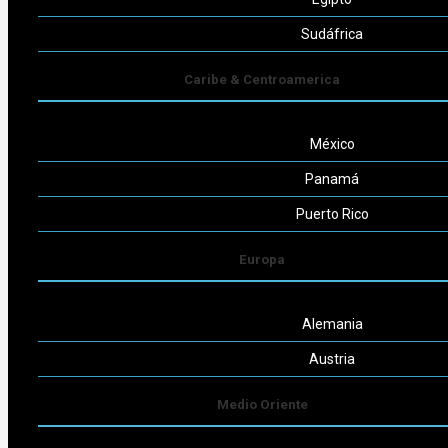
Seguinos
Sudáfrica
Caribe & Centroamerica
México
Powered by
Consult-ar
Panamá
Puerto Rico
Europa
Alemania
Austria
Medio Oriente