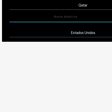
Qatar
Norte América
Estados Unidos
Sudamérica
Argentina