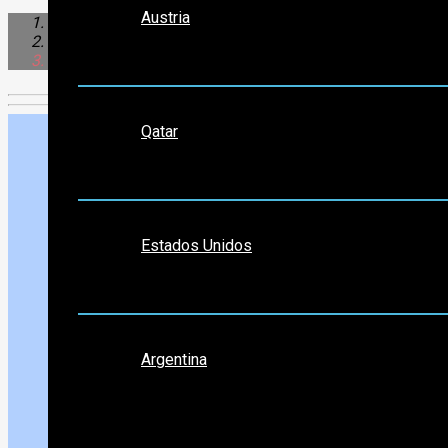
Austria
Norte América
Estados Unidos
Indianapolis
Medio Oriente
Qatar
Norte América
Estados Unidos
Sudamérica
Argentina