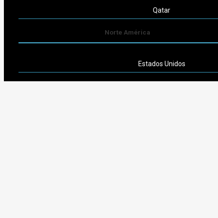
Qatar
Norte América
Estados Unidos
Sudamérica
Argentina