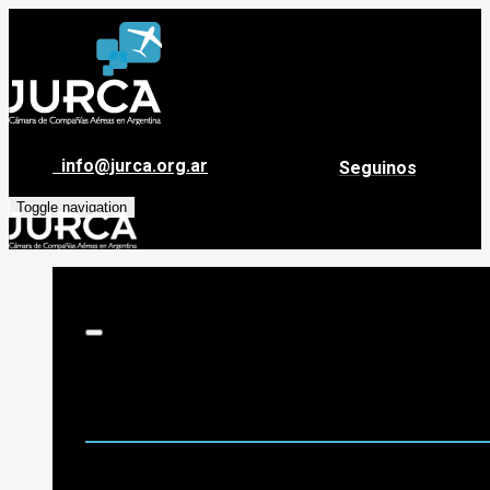
info@jurca.org.ar
Seguinos
Toggle navigation
Sobre Jurca
Quiénes Somos
Historia
Guía de destinos
Org. de Administración y Asesoramiento
Nómina de Compañías Asociadas