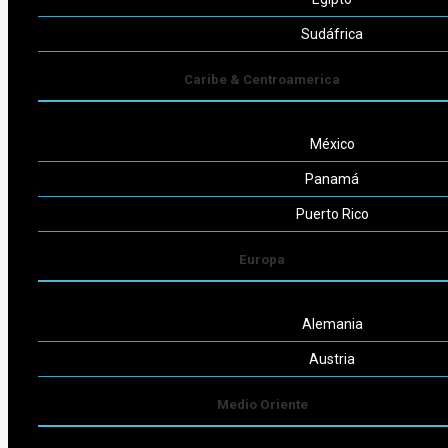
Seguinos
Sudáfrica
Caribe & Centroamerica
México
Powered by
Consult-ar
Panamá
Puerto Rico
Europa
Alemania
Austria
Medio Oriente