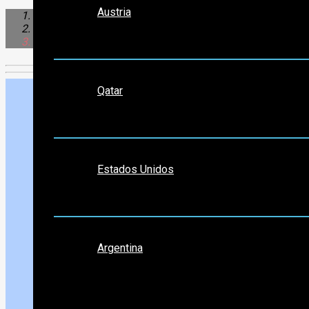
Austria
Norte América
Estados Unidos
Atlanta
Medio Oriente
Qatar
Norte América
Estados Unidos
Sudamérica
Argentina