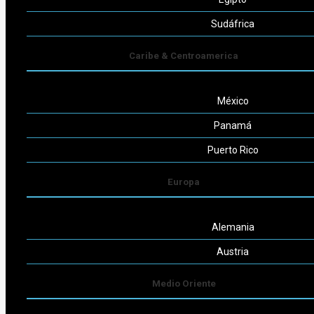
Seguinos
Sudáfrica
Caribe & Centroamerica
México
Powered by
Consult-ar
Panamá
Puerto Rico
Europa
Alemania
Austria
Medio Oriente