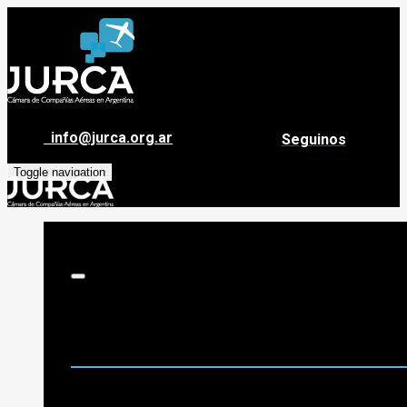
info@jurca.org.ar
Seguinos
Toggle navigation
Sobre Jurca
Quiénes Somos
Historia
Guía de destinos
Org. de Administración y Asesoramiento
Nómina de Compañías Asociadas