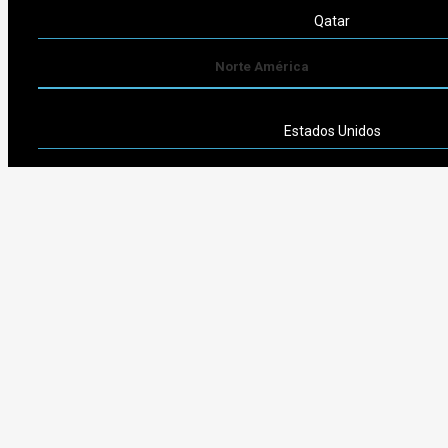
Qatar
Norte América
Estados Unidos
Sudamérica
Argentina