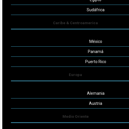
Seguinos
Sudáfrica
Caribe & Centroamerica
México
Powered by
Consult-ar
Panamá
Puerto Rico
Europa
Alemania
Austria
Medio Oriente