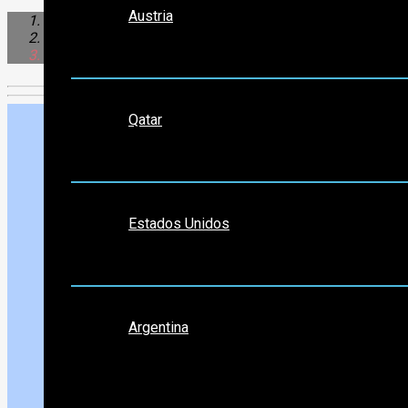
Austria
Sudamérica
Argentina
Caleta Olivia
Medio Oriente
Qatar
Norte América
Estados Unidos
Sudamérica
Argentina