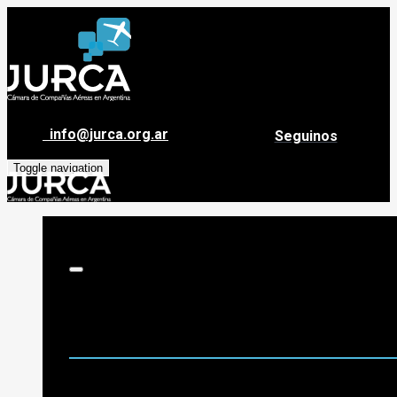
info@jurca.org.ar
Seguinos
Toggle navigation
Sobre Jurca
Quiénes Somos
Historia
Guía de destinos
Org. de Administración y Asesoramiento
Nómina de Compañías Asociadas