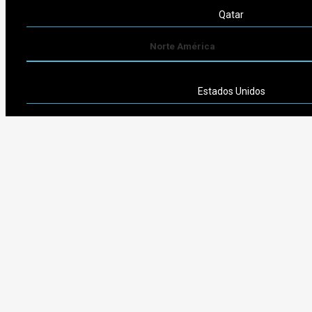
Qatar
Norte América
Estados Unidos
Sudamérica
Argentina