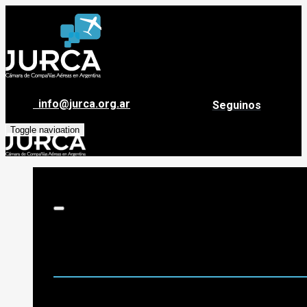
info@jurca.org.ar
Seguinos
Toggle navigation
Sobre Jurca
Quiénes Somos
Historia
Guía de destinos
Org. de Administración y Asesoramiento
Nómina de Compañías Asociadas