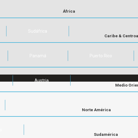
África
Sudáfrica
Caribe & Centro
Panamá
Puerto Rico
Austria
Medio Orie
Norte América
os
Sudamérica