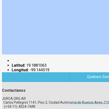
Latitud:
19.1881063
Longitud:
-99.144519
Quiénes So
Contactanos
JURCA.ORG.AR
Carlos Pellegrini 1141, Piso 2, Ciudad Autónoma de Buenos Aires, 
(+54 11) 4324-7449