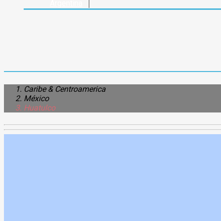
Argentina
Caribe & Centroamerica
México
Huatulco