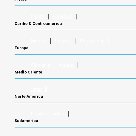
Egipto
Sudáfrica
Caribe & Centroamerica
México
Panamá
Puerto Rico
Europa
Alemania
Austria
Medio Oriente
Qatar
Norte América
Estados Unidos
Sudamérica