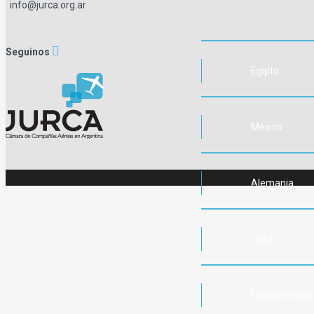
info@jurca.org.ar
Seguinos
Egipto
México
Alemania
Qatar
Estados Unid