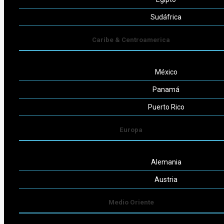
Seguinos
Sudáfrica
Caribe & Centroamerica
México
Powered by
Consult-ar
Panamá
Puerto Rico
Europa
Alemania
Austria
Medio Oriente