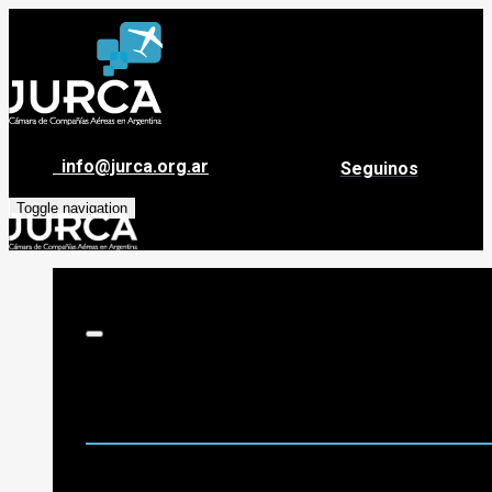
info@jurca.org.ar
Seguinos
Toggle navigation
Sobre Jurca
Quiénes Somos
Historia
Guía de destinos
Org. de Administración y Asesoramiento
Nómina de Compañías Asociadas