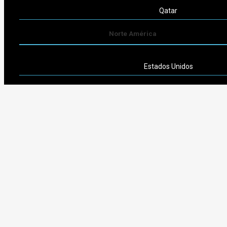
Qatar
Norte América
Estados Unidos
Sudamérica
Argentina