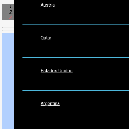
Austria
Caribe & Centroamerica
México
Tequila
Medio Oriente
Qatar
Norte América
Estados Unidos
Sudamérica
Argentina