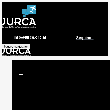
info@jurca.org.ar
Seguinos
Toggle navigation
Sobre Jurca
Quiénes Somos
Historia
Guía de destinos
Org. de Administración y Asesoramiento
Nómina de Compañías Asociadas