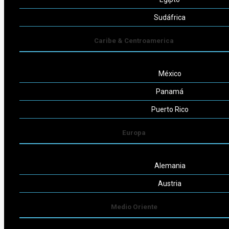
Seguinos
Sudáfrica
Caribe & Centroamerica
México
Powered by
Consult-ar
Panamá
Puerto Rico
Europa
Alemania
Austria
Medio Oriente