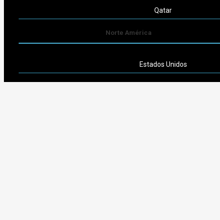
Qatar
Norte América
Estados Unidos
Sudamérica
Argentina