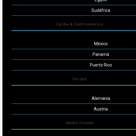
Seguinos
Sudáfrica
Caribe & Centroamerica
México
Powered by
Consult-ar
Panamá
Puerto Rico
Europa
Alemania
Austria
Medio Oriente