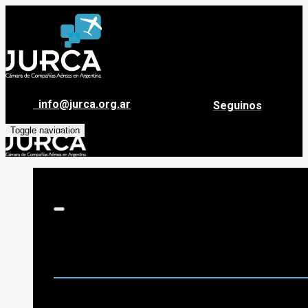
info@jurca.org.ar
Seguinos
Toggle navigation
Sobre Jurca
Quiénes Somos
Historia
Guía de destinos
Org. de Administración y Asesoramiento
Nómina de Compañías Asociadas