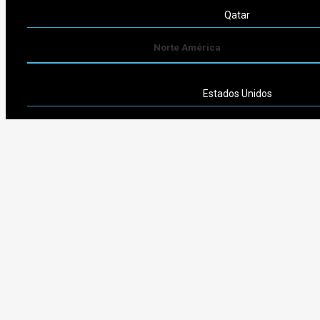
Qatar
Norte América
Estados Unidos
Sudamérica
Argentina