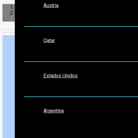
Austria
África
Egipto
Taba
Medio Oriente
Qatar
Norte América
Estados Unidos
Sudamérica
Argentina