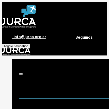
info@jurca.org.ar
Seguinos
Toggle navigation
Sobre Jurca
Quiénes Somos
Historia
Guía de destinos
Org. de Administración y Asesoramiento
Nómina de Compañías Asociadas