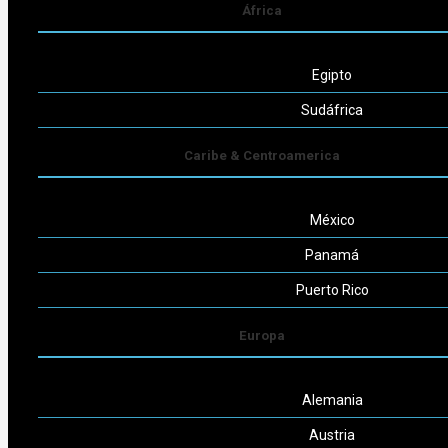
África
info@jurca.org.ar
Egipto
Seguinos
Sudáfrica
Caribe & Centroamerica
México
Powered by
Consult-ar
Panamá
Puerto Rico
Europa
Alemania
Austria