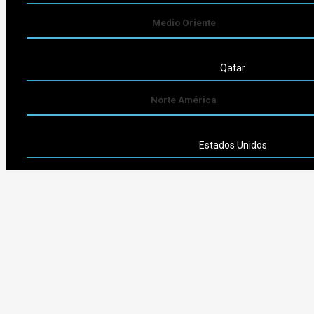
Medio Oriente
Qatar
Norte América
Estados Unidos
Sudamérica
Argentina