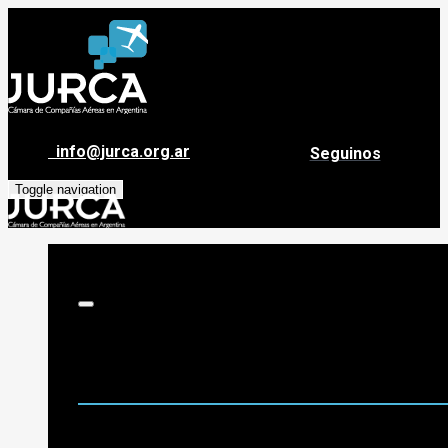
info@jurca.org.ar
Seguinos
Toggle navigation
Sobre Jurca
Quiénes Somos
Historia
Guía de destinos
Org. de Administración y Asesoramiento
Nómina de Compañías Asociadas