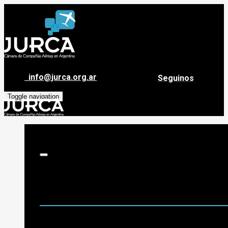
info@jurca.org.ar
Seguinos
Toggle navigation
Sobre Jurca
Quiénes Somos
Historia
Guía de destinos
Org. de Administración y Asesoramiento
Nómina de Compañías Asociadas