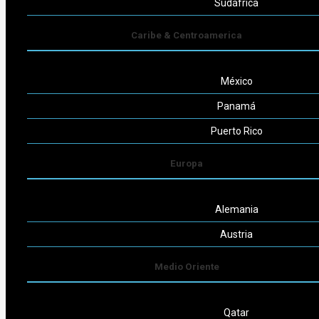
Sudáfrica
Caribe & Centroamerica
México
Powered by
Consult-ar
Panamá
Puerto Rico
Europa
Alemania
Austria
Medio Oriente
Qatar