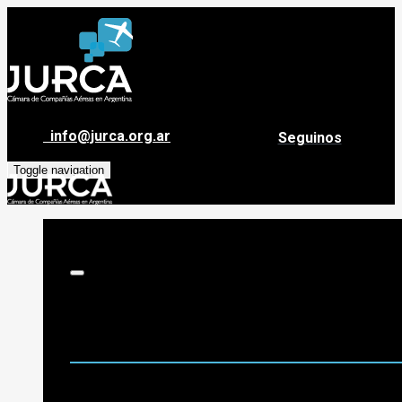
info@jurca.org.ar
Seguinos
Toggle navigation
Sobre Jurca
Quiénes Somos
Historia
Guía de destinos
Org. de Administración y Asesoramiento
Nómina de Compañías Asociadas