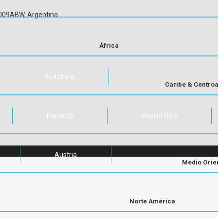
C1009ABW, Argentina
África
Sudáfrica
Caribe & Centro
Panamá
Puerto Rico
Austria
Medio Orie
Norte América