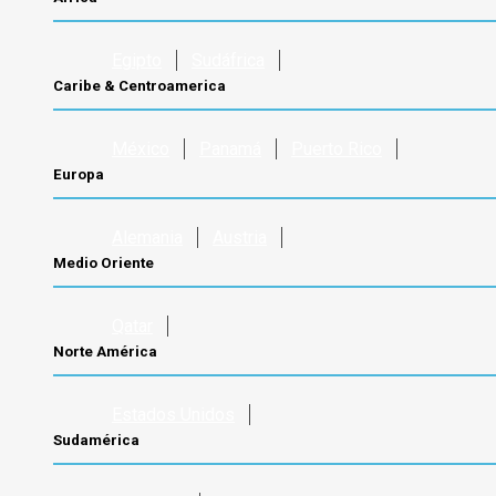
Egipto
Sudáfrica
Caribe & Centroamerica
México
Panamá
Puerto Rico
Europa
Alemania
Austria
Medio Oriente
Qatar
Norte América
Estados Unidos
Sudamérica