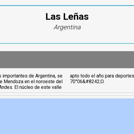
Las Leñas
Argentina
 importantes de Argentina, se
 coordenadas: 35°09&#8242;S
 de Mendoza en el noroeste del
70°06&#8242;O.
este valle