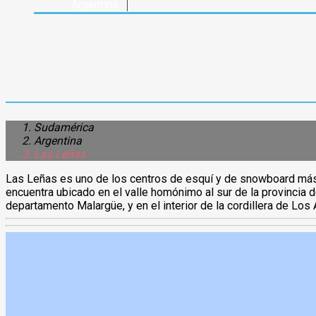
Argentina
Sudamérica
Argentina
Las Leñas
Las Leñas es uno de los centros de esquí y de snowboard más
apto todo el año para deportes nivales se ubica en las
encuentra ubicado en el valle homónimo al sur de la provincia
departamento Malargüe, y en el interior de la cordillera de Los Andes. El núcleo de 