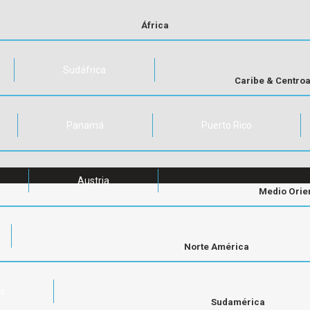
África
Sudáfrica
Caribe & Centro
Panamá
Puerto Rico
Austria
Medio Orie
Norte América
os
Sudamérica