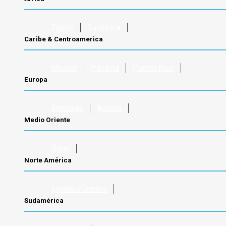
Egipto
Sudáfrica
Caribe & Centroamerica
México
Panamá
Puerto Rico
Europa
Alemania
Austria
Medio Oriente
Qatar
Norte América
Estados Unidos
Sudamérica