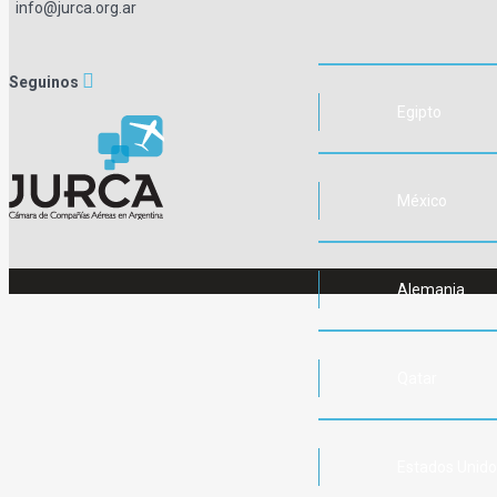
info@jurca.org.ar
Seguinos
Egipto
México
Alemania
Qatar
Estados Unid