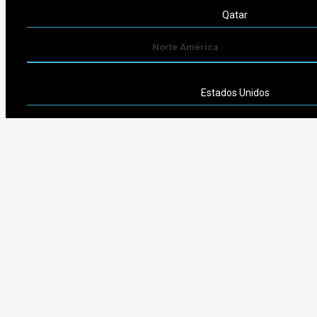
Qatar
Norte América
Estados Unidos
Sudamérica
Argentina