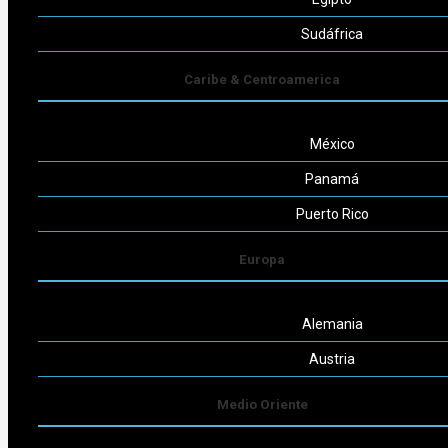
Seguinos
Sudáfrica
Caribe & Centroamerica
México
Powered by
Consult-ar
Panamá
Puerto Rico
Europa
Alemania
Austria
Medio Oriente