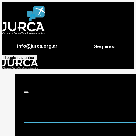
info@jurca.org.ar
Seguinos
Toggle navigation
Sobre Jurca
Quiénes Somos
Historia
Guía de destinos
Org. de Administración y Asesoramiento
Nómina de Compañías Asociadas