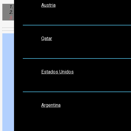
Austria
Caribe & Centroamerica
México
Guanajuato
Medio Oriente
Qatar
Norte América
Estados Unidos
Sudamérica
Argentina