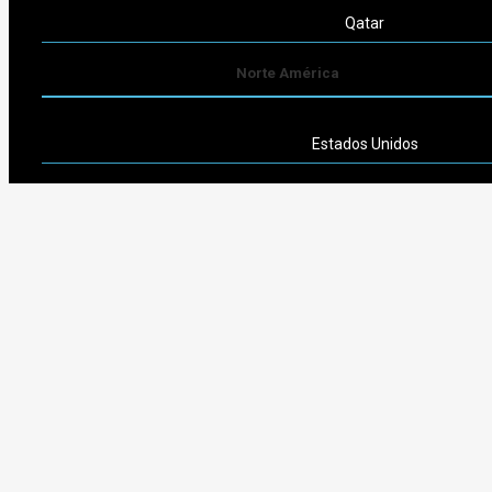
Qatar
Norte América
Estados Unidos
Sudamérica
Argentina