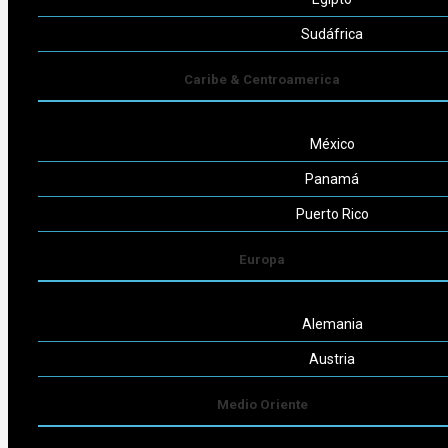
Seguinos
Sudáfrica
Caribe & Centroamerica
México
Powered by
Consult-ar
Panamá
Puerto Rico
Europa
Alemania
Austria
Medio Oriente