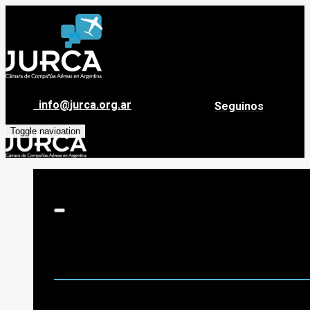
info@jurca.org.ar
Seguinos
Toggle navigation
Sobre Jurca
Quiénes Somos
Historia
Guía de destinos
Org. de Administración y Asesoramiento
Nómina de Compañías Asociadas