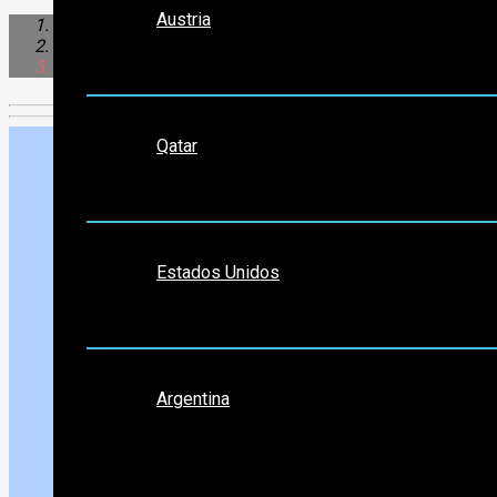
Austria
Norte América
Estados Unidos
Princeton
Medio Oriente
Qatar
Norte América
Estados Unidos
Sudamérica
Argentina