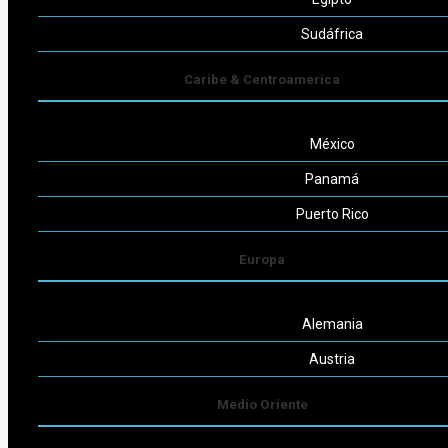
Seguinos
Sudáfrica
Caribe & Centroamerica
México
Powered by
Consult-ar
Panamá
Puerto Rico
Europa
Alemania
Austria
Medio Oriente