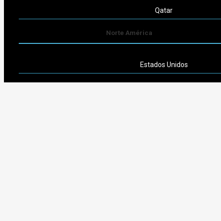
Qatar
Norte América
Estados Unidos
Sudamérica
Argentina