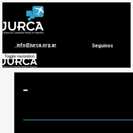
info@jurca.org.ar
Seguinos
Toggle navigation
Sobre Jurca
Quiénes Somos
Historia
Guía de destinos
Org. de Administración y Asesoramiento
Nómina de Compañías Asociadas