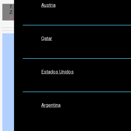
Austria
África
Egipto
Alejandría
Medio Oriente
Qatar
Norte América
Estados Unidos
Sudamérica
Argentina