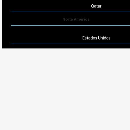
Qatar
Norte América
Estados Unidos
Sudamérica
Argentina