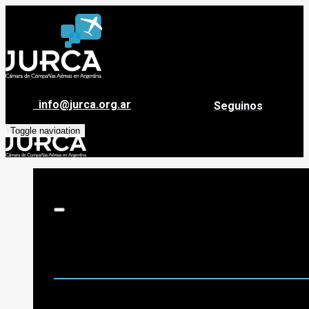
info@jurca.org.ar
Seguinos
Toggle navigation
Sobre Jurca
Quiénes Somos
Historia
Guía de destinos
Org. de Administración y Asesoramiento
Nómina de Compañías Asociadas