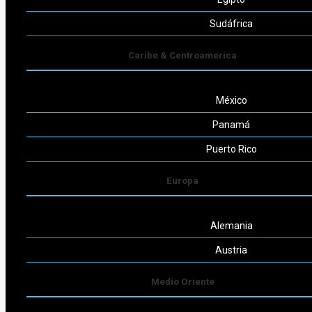
Seguinos
Sudáfrica
Caribe & Centroamerica
México
Powered by
Consult-ar
Panamá
Puerto Rico
Europa
Alemania
Austria
Medio Oriente