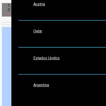
Austria
África
Egipto
Edfu
Medio Oriente
Qatar
Norte América
Estados Unidos
Sudamérica
Argentina