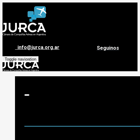
info@jurca.org.ar
Seguinos
Toggle navigation
Sobre Jurca
Quiénes Somos
Historia
Guía de destinos
Org. de Administración y Asesoramiento
Nómina de Compañías Asociadas