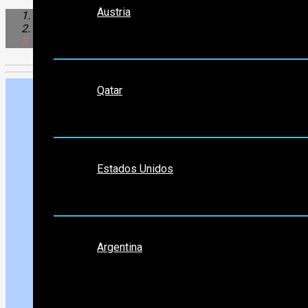
Austria
Europa
Alemania
Triberg
Medio Oriente
Qatar
Norte América
Estados Unidos
Sudamérica
Argentina