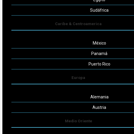
Seguinos
Sudáfrica
Caribe & Centroamerica
México
Powered by
Consult-ar
Panamá
Puerto Rico
Europa
Alemania
Austria
Medio Oriente