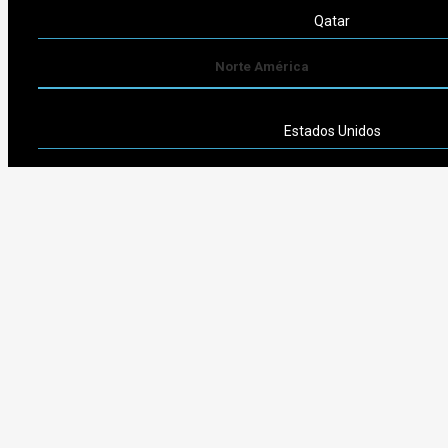
Qatar
Norte América
Estados Unidos
Sudamérica
Argentina