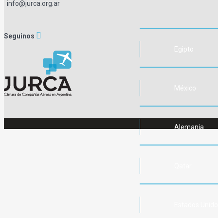
info@jurca.org.ar
Seguinos
Egipto
México
Alemania
Qatar
Estados Unid