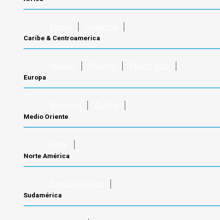
Egipto
Sudáfrica
Caribe & Centroamerica
México
Panamá
Puerto Rico
Europa
Alemania
Austria
Medio Oriente
Qatar
Norte América
Estados Unidos
Sudamérica