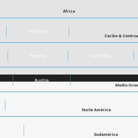
África
Sudáfrica
Caribe & Centro
Panamá
Puerto Rico
Austria
Medio Orie
Norte América
os
Sudamérica