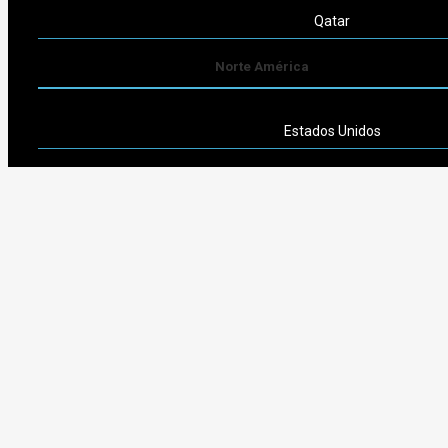
Qatar
Norte América
Estados Unidos
Sudamérica
Argentina