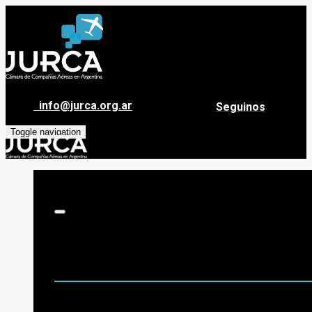
info@jurca.org.ar
Seguinos
Toggle navigation
Sobre Jurca
Quiénes Somos
Historia
Guía de destinos
Org. de Administración y Asesoramiento
Nómina de Compañías Asociadas