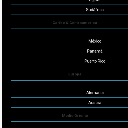
Seguinos
Sudáfrica
Caribe & Centroamerica
México
Powered by
Consult-ar
Panamá
Puerto Rico
Europa
Alemania
Austria
Medio Oriente