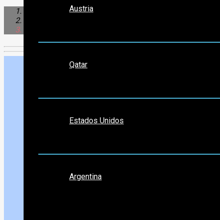
Austria
Sudamérica
Argentina
Colon
Medio Oriente
Qatar
Norte América
Estados Unidos
Sudamérica
Argentina