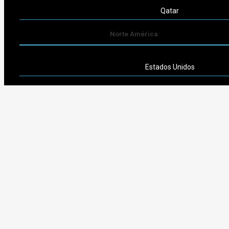
Qatar
Norte América
Estados Unidos
Sudamérica
Argentina