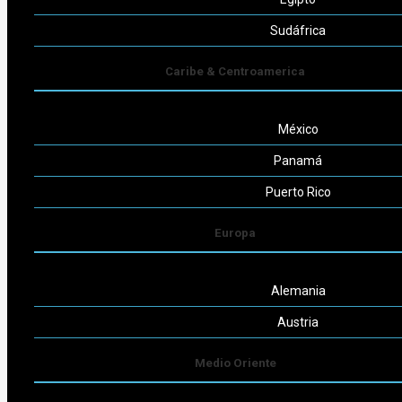
Seguinos
Sudáfrica
Caribe & Centroamerica
México
Powered by
Consult-ar
Panamá
Puerto Rico
Europa
Alemania
Austria
Medio Oriente