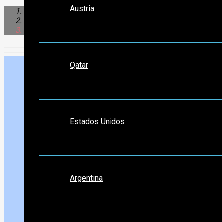
Austria
Sudamérica
Argentina
Colon
Medio Oriente
Qatar
Norte América
Estados Unidos
Sudamérica
Argentina