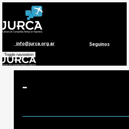
info@jurca.org.ar
Seguinos
Toggle navigation
Sobre Jurca
Quiénes Somos
Historia
Guía de destinos
Org. de Administración y Asesoramiento
Nómina de Compañías Asociadas