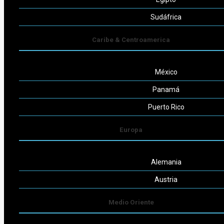
Seguinos
Sudáfrica
Caribe & Centroamerica
México
Powered by
Consult-ar
Panamá
Puerto Rico
Europa
Alemania
Austria
Medio Oriente