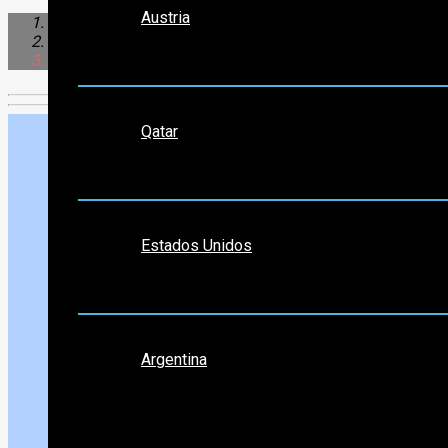
Austria
Sudamérica
Argentina
Moreno
Medio Oriente
Qatar
Norte América
Estados Unidos
Sudamérica
Argentina