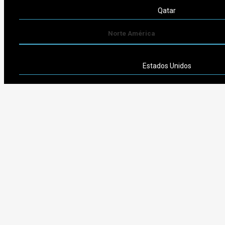
Qatar
Norte América
Estados Unidos
Sudamérica
Argentina