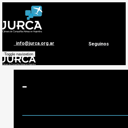
info@jurca.org.ar
Seguinos
Toggle navigation
Sobre Jurca
Quiénes Somos
Historia
Guía de destinos
Org. de Administración y Asesoramiento
Nómina de Compañías Asociadas