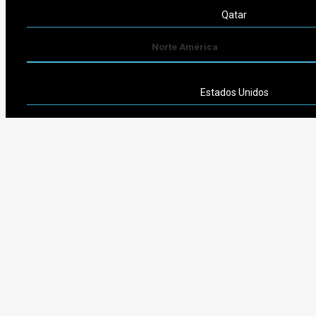
Qatar
Norte América
Estados Unidos
Sudamérica
Argentina