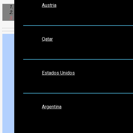
Austria
Sudamérica
Argentina
Mina Clavero
Medio Oriente
Qatar
Norte América
Estados Unidos
Sudamérica
Argentina