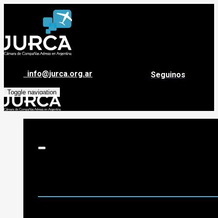
info@jurca.org.ar
Seguinos
Toggle navigation
Sobre Jurca
Quiénes Somos
Historia
Guía de destinos
Org. de Administración y Asesoramiento
Nómina de Compañías Asociadas