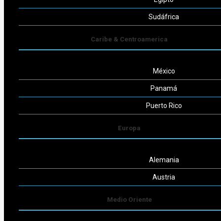
Seguinos
Sudáfrica
Caribe & Centroamerica
México
Powered by
Consult-ar
Panamá
Puerto Rico
Europa
Alemania
Austria
Medio Oriente