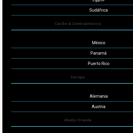
Seguinos
Sudáfrica
Caribe & Centroamerica
México
Powered by
Consult-ar
Panamá
Puerto Rico
Europa
Alemania
Austria
Medio Oriente