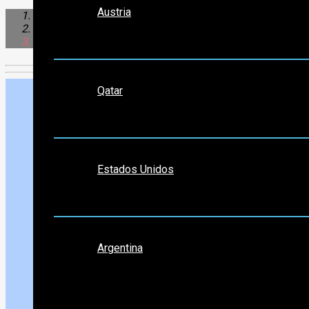
Austria
Sudamérica
Argentina
Villa Maria
Medio Oriente
Qatar
Norte América
Estados Unidos
Sudamérica
Argentina