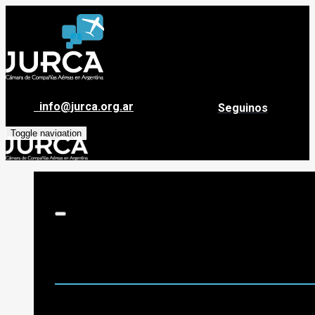
info@jurca.org.ar
Seguinos
Toggle navigation
Sobre Jurca
Quiénes Somos
Historia
Guía de destinos
Org. de Administración y Asesoramiento
Nómina de Compañías Asociadas