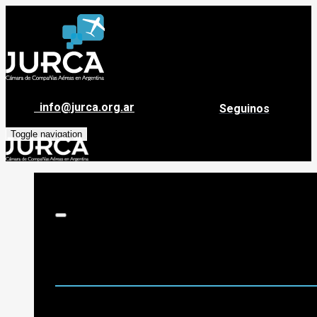
info@jurca.org.ar
Seguinos
Toggle navigation
Sobre Jurca
Quiénes Somos
Historia
Guía de destinos
Org. de Administración y Asesoramiento
Nómina de Compañías Asociadas