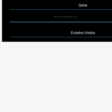
Qatar
Norte América
Estados Unidos
Sudamérica
Argentina