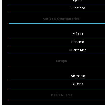
Seguinos
Sudáfrica
Caribe & Centroamerica
México
Powered by
Consult-ar
Panamá
Puerto Rico
Europa
Alemania
Austria
Medio Oriente