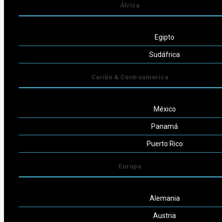
África
info@jurca.org.ar
Egipto
Seguinos
Sudáfrica
Caribe & Centroamerica
México
Powered by
Consult-ar
Panamá
Puerto Rico
Europa
Alemania
Austria