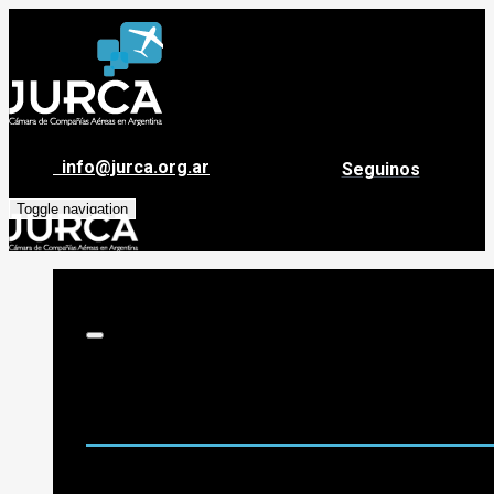
info@jurca.org.ar
Seguinos
Toggle navigation
Sobre Jurca
Quiénes Somos
Historia
Guía de destinos
Org. de Administración y Asesoramiento
Nómina de Compañías Asociadas