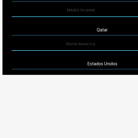
Medio Oriente
Qatar
Norte América
Estados Unidos
Sudamérica
Argentina