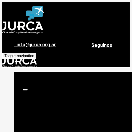
info@jurca.org.ar
Seguinos
Toggle navigation
Sobre Jurca
Quiénes Somos
Historia
Guía de destinos
Org. de Administración y Asesoramiento
Nómina de Compañías Asociadas