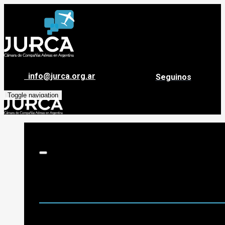
info@jurca.org.ar
Seguinos
Toggle navigation
Sobre Jurca
Quiénes Somos
Historia
Guía de destinos
Org. de Administración y Asesoramiento
Nómina de Compañías Asociadas