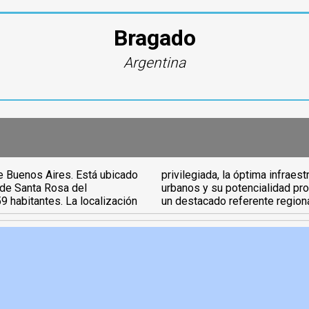
Bragado
Argentina
de Buenos Aires. Está ubicado
d de vida de sus asentamientos
d de Santa Rosa del
olidan a Bragado como
9 habitantes. La localización
un destacado referente regiona