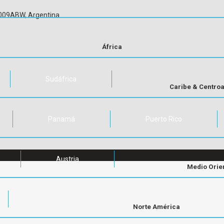
C1009ABW, Argentina
África
Sudáfrica
Caribe & Centro
Panamá
Puerto Rico
Austria
Medio Orie
Norte América