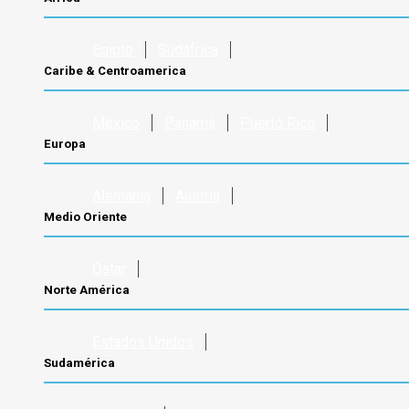
Egipto
Sudáfrica
Caribe & Centroamerica
México
Panamá
Puerto Rico
Europa
Alemania
Austria
Medio Oriente
Qatar
Norte América
Estados Unidos
Sudamérica