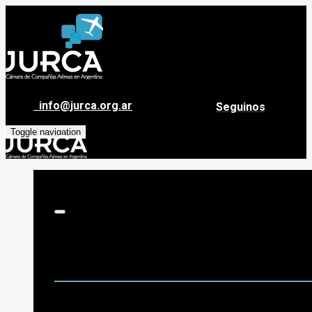
info@jurca.org.ar
Seguinos
Toggle navigation
Sobre Jurca
Quiénes Somos
Historia
Guía de destinos
Org. de Administración y Asesoramiento
Nómina de Compañías Asociadas