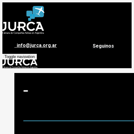
info@jurca.org.ar
Seguinos
Toggle navigation
Sobre Jurca
Quiénes Somos
Historia
Guía de destinos
Org. de Administración y Asesoramiento
Nómina de Compañías Asociadas