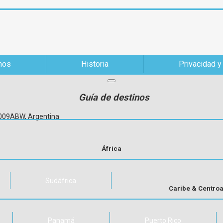
mos
Historia
Privacidad y
Guía de destinos
C1009ABW, Argentina
África
Sudáfrica
Caribe & Centro
Panamá
Puerto Rico