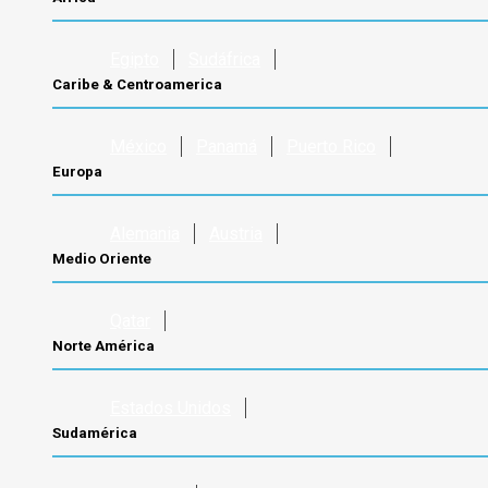
Egipto
Sudáfrica
Caribe & Centroamerica
México
Panamá
Puerto Rico
Europa
Formulario
de
Alemania
Austria
Consulta
Medio Oriente
Nombre
Apellido
Qatar
Norte América
Email
Teléfono
Estados Unidos
Sudamérica
Consulta